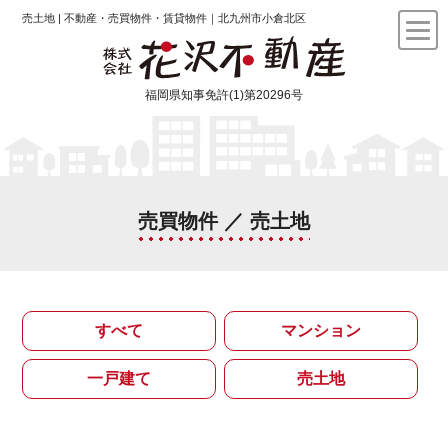
売土地 | 不動産・売買物件・賃貸物件｜北九州市小倉北区
福岡県知事免許(1)第20296号
売買物件 ／ 売土地
すべて
マンション
一戸建て
売土地