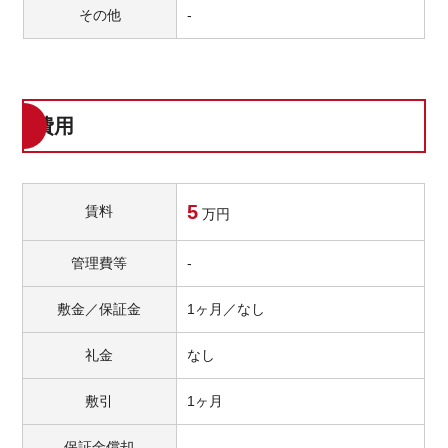
その他
-
費用
5
賃料
万円
管理費等
-
敷金／保証金
1ヶ月／なし
礼金
なし
敷引
1ヶ月
保証金償却
-