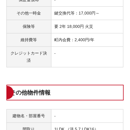
その他一時金
鍵交換代等：17,000円～
保険等
要 2年 18,000円 火災
維持費等
町内会費：2,400円/年
クレジットカード決
-
済
その他物件情報
建物名・部屋番号
-
間取り
1LDK （洋 5.7 LDK16）