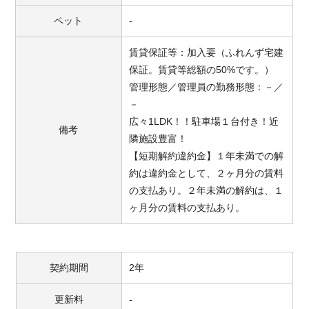
ペット
-
賃貸保証等：加入要（ふれんず宅建
保証。賃貸等総額の50%です。）
管理形態／管理員の勤務形態：－／
－
広々1LDK！！駐車場１台付き！近
備考
隣施設豊富！
【短期解約違約金】１年未満での解
約は違約金として、２ヶ月分の賃料
の支払あり。２年未満の解約は、１
ヶ月分の賃料の支払あり。
契約期間
2年
更新料
-