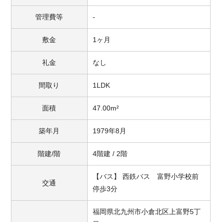
管理費等
-
敷金
1ヶ月
礼金
なし
間取り
1LDK
面積
47.00m²
築年月
1979年8月
階建/階
4階建 / 2階
【バス】 西鉄バス 富野小学校前
交通
停歩3分
福岡県北九州市小倉北区上富野5丁